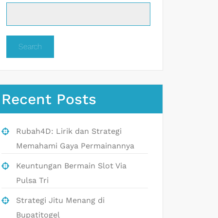
Search
Recent Posts
Rubah4D: Lirik dan Strategi
Memahami Gaya Permainannya
Keuntungan Bermain Slot Via
Pulsa Tri
Strategi Jitu Menang di
Bupatitogel