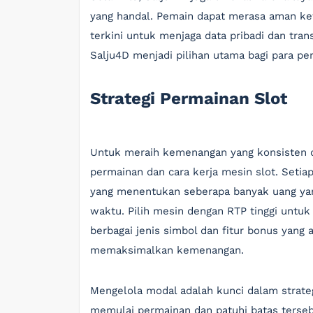
yang handal. Pemain dapat merasa aman ke
terkini untuk menjaga data pribadi dan tra
Salju4D menjadi pilihan utama bagi para pen
Strategi Permainan Slot
Untuk meraih kemenangan yang konsisten 
permainan dan cara kerja mesin slot. Setia
yang menentukan seberapa banyak uang yan
waktu. Pilih mesin dengan RTP tinggi untuk 
berbagai jenis simbol dan fitur bonus yang
memaksimalkan kemenangan.
Mengelola modal adalah kunci dalam strate
memulai permainan dan patuhi batas terse