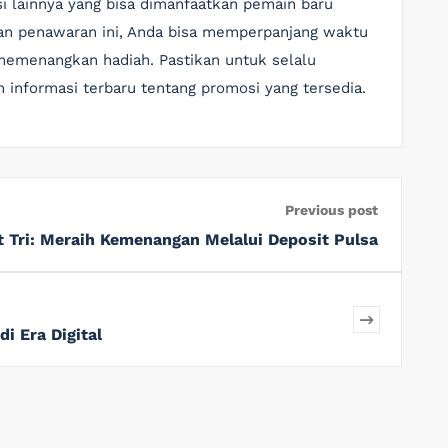
 lainnya yang bisa dimanfaatkan pemain baru
n penawaran ini, Anda bisa memperpanjang waktu
emenangkan hadiah. Pastikan untuk selalu
informasi terbaru tentang promosi yang tersedia.
Previous post
t Tri: Meraih Kemenangan Melalui Deposit Pulsa
i Era Digital