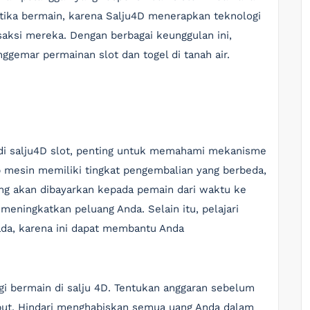
tika bermain, karena Salju4D menerapkan teknologi
nsaksi mereka. Dengan berbagai keunggulan ini,
ggemar permainan slot dan togel di tanah air.
di salju4D slot, penting untuk memahami mekanisme
p mesin memiliki tingkat pengembalian yang berbeda,
g akan dibayarkan kepada pemain dari waktu ke
meningkatkan peluang Anda. Selain itu, pelajari
 ada, karena ini dapat membantu Anda
gi bermain di salju 4D. Tentukan anggaran sebelum
but. Hindari menghabiskan semua uang Anda dalam