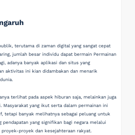
engaruh
publik, terutama di zaman digital yang sangat cepat
ring, jumlah besar individu dapat bermain Permainan
agi, adanya banyak aplikasi dan situs yang
n aktivitas ini kian didambakan dan menarik
dunia.
anya terlihat pada aspek hiburan saja, melainkan juga
. Masyarakat yang ikut serta dalam permainan ini
if, tetapi banyak melihatnya sebagai peluang untuk
g pendapatan yang signifikan bagi negara melalui
 proyek-proyek dan kesejahteraan rakyat.