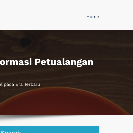
Home
sformasi Petualangan
el pada Era Terbaru
Search