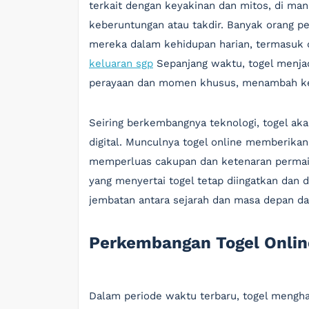
terkait dengan keyakinan dan mitos, di ma
keberuntungan atau takdir. Banyak orang 
mereka dalam kehidupan harian, termasuk d
keluaran sgp
Sepanjang waktu, togel menjadi
perayaan dan momen khusus, menambah ke
Seiring berkembangnya teknologi, togel aka
digital. Munculnya togel online memberika
memperluas cakupan dan ketenaran permainan
yang menyertai togel tetap diingatkan dan 
jembatan antara sejarah dan masa depan da
Perkembangan Togel Onlin
Dalam periode waktu terbaru, togel menghad