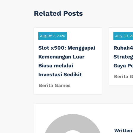
Related Posts
August 7, 2026
July 30, 2
Slot x500: Menggapai
Rubah4D
Kemenangan Luar
Strate
Biasa melalui
Gaya P
Investasi Sedikit
Berita 
Berita Games
Written