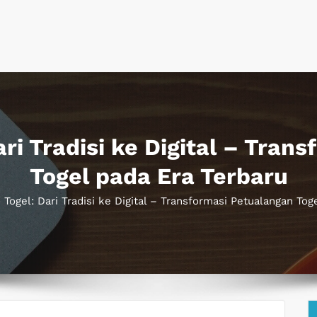
ri Tradisi ke Digital – Tran
Togel pada Era Terbaru
Togel: Dari Tradisi ke Digital – Transformasi Petualangan Tog