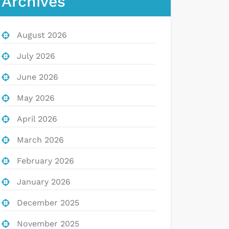
Archives
August 2026
July 2026
June 2026
May 2026
April 2026
March 2026
February 2026
January 2026
December 2025
November 2025