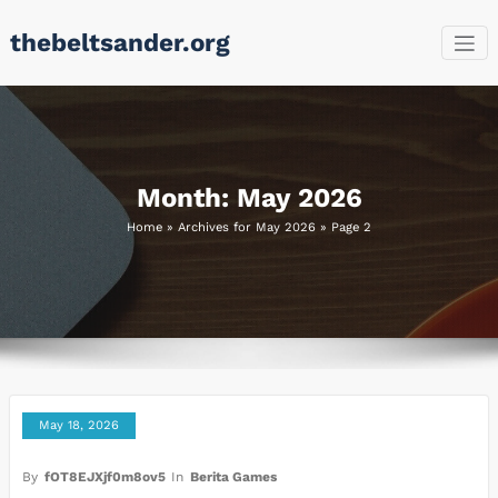
Skip
thebeltsander.org
to
content
Month:
May 2026
Home
»
Archives for May 2026
»
Page 2
May 18, 2026
By
fOT8EJXjf0m8ov5
In
Berita Games