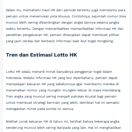
Selain itu, memahami hasil HK dari periode tertentu juga membantu para
pemain untuk menemukan pola khusus. Contohnya, sejumlah nomor bisa
muncul lebih sering dibandingkan dengan angka lainnya selama jangka
waktu tertentu. Dengan memanfaatkan memanfaatkan informasi HK dan
penelitian pengeluaran HK, pemain diharapkan dapat membuat pilihan
yang jauh cerdas dan berbasis informasi saat ikut togel Hongkong.
Tren dan Estimasi Lotto HK
Lotto HK selalu menarik minat banyaknya penggemar togel dalam
Indonesia. Melalui informasi HK yang kini diperbaharui, pemain dapat
mempelajari keluaran HK yang sebelumnya agar membantu mereka di
meramalkan nomor yang mungkin mungkin keluar di masa mendatang.
Tren angka yang muncul sering menjadi patokan krusial bagi pemain
untuk membuat strategi bermain yang lebih, demikian hal ini semakin
menegaskan minat pada lomba ini semua.
Melihat corak keluaran HK di tahun ini, terlihat bahwa beberapa angka
cenderung muncul lebih sering daripada yang lain. Hal ini menghasilkan