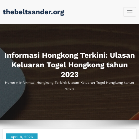
Skip
thebeltsander.org
to
content
Informasi Hongkong Terkini: Ulasan
Keluaran Togel Hongkong tahun
2023
Home
»
Informasi Hongkong Terkini: Ulasan Keluaran Togel Hongkong tahun
2023
April 8, 2026