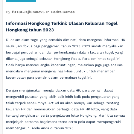
By
fOT8EJXjf0m8ov5
In
Berita Games
Informasi Hongkong Terkini: Ulasan Keluaran Togel
Hongkong tahun 2023
Di dalam alam togel yang semakin diminati, data mengenai informasi HK
selalu jadi fokus bagi penggemar. Tahun 2023 2023 sudah menyaksikan
berbagai perubahan dan dan perkembangan dalam keluaran togel, yang
dikenal juga sebagai sebutan Hongkong Pools. Para penikmat togel ini
tidak hanya mencari angka keberuntungan, melainkan juga juga analisis
mendalam mengenai mengenai hasil-hasil untuk untuk menambah
kesempatan para pemain dalam permainan togel ini.
Dengan menggunakan mengandalkan data HK, para pemain dapat
mengambil putusan yang lebih baik lebih baik pada pengeluaran yang
telah terjadi sebelumnya. Artikel ini akan menyajikan sebagai tentang
keluaran HK dan memasukkan berbagai data HK HK lotto, yang data
tentang pengeluaran serta pengeluaran lotto Hongkong. Mari kita semua
menjelajah bersama bagaimana trend serta pola dapat mempengaruhi
mempengaruhi Anda Anda di tahun 2023.