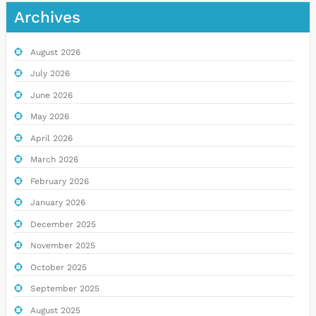
Archives
August 2026
July 2026
June 2026
May 2026
April 2026
March 2026
February 2026
January 2026
December 2025
November 2025
October 2025
September 2025
August 2025