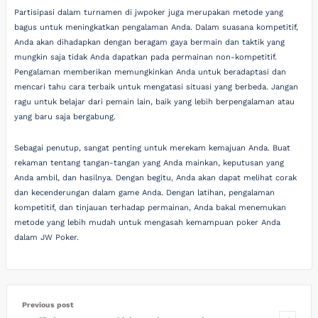
Partisipasi dalam turnamen di jwpoker juga merupakan metode yang
bagus untuk meningkatkan pengalaman Anda. Dalam suasana kompetitif,
Anda akan dihadapkan dengan beragam gaya bermain dan taktik yang
mungkin saja tidak Anda dapatkan pada permainan non-kompetitif.
Pengalaman memberikan memungkinkan Anda untuk beradaptasi dan
mencari tahu cara terbaik untuk mengatasi situasi yang berbeda. Jangan
ragu untuk belajar dari pemain lain, baik yang lebih berpengalaman atau
yang baru saja bergabung.
Sebagai penutup, sangat penting untuk merekam kemajuan Anda. Buat
rekaman tentang tangan-tangan yang Anda mainkan, keputusan yang
Anda ambil, dan hasilnya. Dengan begitu, Anda akan dapat melihat corak
dan kecenderungan dalam game Anda. Dengan latihan, pengalaman
kompetitif, dan tinjauan terhadap permainan, Anda bakal menemukan
metode yang lebih mudah untuk mengasah kemampuan poker Anda
dalam JW Poker.
Previous post