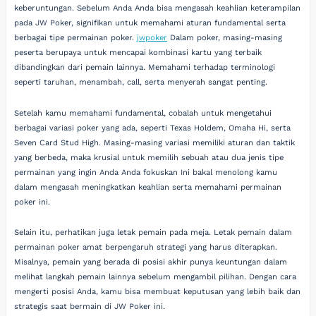
keberuntungan. Sebelum Anda Anda bisa mengasah keahlian keterampilan
pada JW Poker, signifikan untuk memahami aturan fundamental serta
berbagai tipe permainan poker.
jwpoker
Dalam poker, masing-masing
peserta berupaya untuk mencapai kombinasi kartu yang terbaik
dibandingkan dari pemain lainnya. Memahami terhadap terminologi
seperti taruhan, menambah, call, serta menyerah sangat penting.
Setelah kamu memahami fundamental, cobalah untuk mengetahui
berbagai variasi poker yang ada, seperti Texas Holdem, Omaha Hi, serta
Seven Card Stud High. Masing-masing variasi memiliki aturan dan taktik
yang berbeda, maka krusial untuk memilih sebuah atau dua jenis tipe
permainan yang ingin Anda Anda fokuskan Ini bakal menolong kamu
dalam mengasah meningkatkan keahlian serta memahami permainan
poker ini.
Selain itu, perhatikan juga letak pemain pada meja. Letak pemain dalam
permainan poker amat berpengaruh strategi yang harus diterapkan.
Misalnya, pemain yang berada di posisi akhir punya keuntungan dalam
melihat langkah pemain lainnya sebelum mengambil pilihan. Dengan cara
mengerti posisi Anda, kamu bisa membuat keputusan yang lebih baik dan
strategis saat bermain di JW Poker ini.