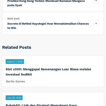
Prediksi Hong Kong Terkini: Membuat Ramalan Mengacu
pada Syair
Next post
Secrets di Behind Kayutogel How Memaksimalkan Chances
to Win
Related Posts
August 7, 2026
Slot x500: Menggapai Kemenangan Luar Biasa melalui
Investasi Sedikit
Berita Games
July 30, 2026
Rubah4D: Lirik dan Strategi Memahami Gaya