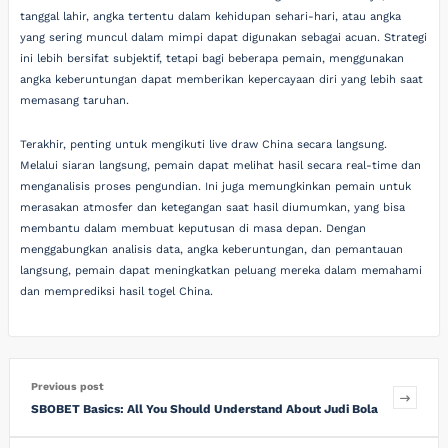
tanggal lahir, angka tertentu dalam kehidupan sehari-hari, atau angka
yang sering muncul dalam mimpi dapat digunakan sebagai acuan. Strategi
ini lebih bersifat subjektif, tetapi bagi beberapa pemain, menggunakan
angka keberuntungan dapat memberikan kepercayaan diri yang lebih saat
memasang taruhan.
Terakhir, penting untuk mengikuti live draw China secara langsung.
Melalui siaran langsung, pemain dapat melihat hasil secara real-time dan
menganalisis proses pengundian. Ini juga memungkinkan pemain untuk
merasakan atmosfer dan ketegangan saat hasil diumumkan, yang bisa
membantu dalam membuat keputusan di masa depan. Dengan
menggabungkan analisis data, angka keberuntungan, dan pemantauan
langsung, pemain dapat meningkatkan peluang mereka dalam memahami
dan memprediksi hasil togel China.
Previous post
SBOBET Basics: All You Should Understand About Judi Bola