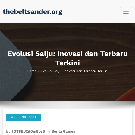
Skip
thebeltsander.org
to
content
Evolusi Salju: Inovasi dan Terbaru
Terkini
Home
»
Evolusi Salju: Inovasi dan Terbaru Terkini
March 28, 2026
By
fOT8EJXjf0m8ov5
In
Berita Games