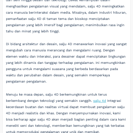
dari seni hingga desain dan teknologi. Lewat kemampuan dalam
menghasilkan pengalaman visual yang mendalam, salju 4D meningkatkan
cara manusia berinteraksi dalam media. Misalnya, dalam industri hiburan,
pemanfaatan salju 4D di taman tema dan bioskop menciptakan
pengalaman yang lebih imersif bagi pengalaman; menimbulkan rasa ingin
tahu dan minat yang lebih tinggi.
Di bidang arsitektur dan desain, salju 4D menawarkan inovasi yang sangat
mengubah cara manusia merancang dan mengalami ruang. Dengan
elemen waktu dan interaksi, para desainer dapat menciptakan lingkungan
yang lebih dinamis dan tanggap terhadap pengalaman. Ini memungkinkan
pengguna untuk mengalami suasana yang berbeda berdasarkan pada
waktu dan perubahan dalam desain, yang semakin memperkaya
pengalaman pengalaman.
Menuju ke masa depan, salju 4D berkemungkinan untuk terus
berkembang dengan teknologi yang semakin canggih.
salju 4d
Integrasi
kecerdasan buatan dan realitas virtual dapat membuat pengalaman salju
4D menjadi realistis dan khas. Dengan menyempurnakan inovasi, kami
bisa berharap agar salju 4D akan menjadi bagian penting dalam cara kami
meneliti seni dan teknologi, memberikan kemungkinan yang tak terbatas
untuk memproduksi pengalaman yang unik dan memikat.