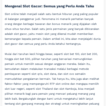
Mengenal Slot Gacor: Semua yang Perlu Anda Tahu
Slot online telah menjadi salah satu bentuk hiburan yang paling populer
di kalangan penggemar judi. Fenomena ini menarik perhatian banyak
orang dengan berbagai tawaran dan bonus menarik yang dijajakan oleh
situs-situs taruhan. Salah satu jenis permainan yang banyak dibicarakan
adalah slot gacor, yaitu mesin slot yang dikenal mudah memberikan
kemenangan kepada pemain. Dalam artikel ini, kita akan menjelajahi dunia
slot gacor dan semua yang perlu Anda ketahui tentangnya.
Mulai dari taruhan kecil hingga besar, seperti slot bet 100, slot bet 200,
hingga slot bet 500, pilihan taruhan yang bervariasi memungkinkan
pemain untuk memilih sesuai dengan anggaran mereka. Selain itu,
kemudahan dalam melakukan transaksi melalui berbagai metode
pembayaran seperti slot qris, slot dana, dan slot ovo semakin
memudahkan pengalaman bermain. Tak hanya itu, kita juga akan melihat
faktor-faktor yang mempengaruhi RTP slot online dan mengapa memilih
slot luar negeri, seperti slot Thailand dan slot Kamboja, bisa menjadi
pilihan menarik bagi para pemain yang mencari peluang menang yang
lebih baik. Bergabunglah dengan kami untuk mengetahui lebih lanjut
tentang slot gampang menang dan strategi untuk meningkatkan peluang