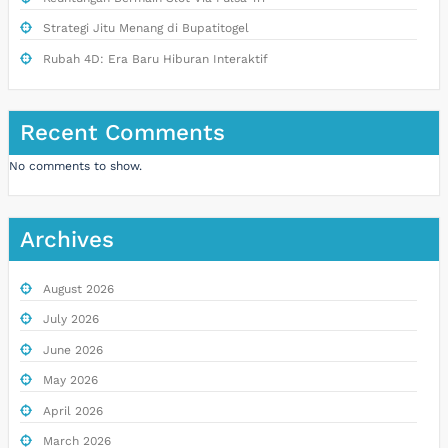
Strategi Jitu Menang di Bupatitogel
Rubah 4D: Era Baru Hiburan Interaktif
Recent Comments
No comments to show.
Archives
August 2026
July 2026
June 2026
May 2026
April 2026
March 2026