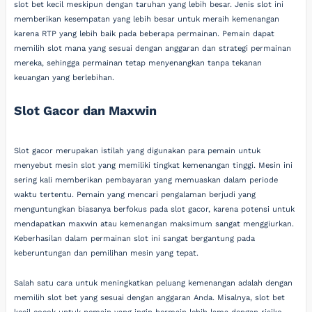
slot bet kecil meskipun dengan taruhan yang lebih besar. Jenis slot ini
memberikan kesempatan yang lebih besar untuk meraih kemenangan
karena RTP yang lebih baik pada beberapa permainan. Pemain dapat
memilih slot mana yang sesuai dengan anggaran dan strategi permainan
mereka, sehingga permainan tetap menyenangkan tanpa tekanan
keuangan yang berlebihan.
Slot Gacor dan Maxwin
Slot gacor merupakan istilah yang digunakan para pemain untuk
menyebut mesin slot yang memiliki tingkat kemenangan tinggi. Mesin ini
sering kali memberikan pembayaran yang memuaskan dalam periode
waktu tertentu. Pemain yang mencari pengalaman berjudi yang
menguntungkan biasanya berfokus pada slot gacor, karena potensi untuk
mendapatkan maxwin atau kemenangan maksimum sangat menggiurkan.
Keberhasilan dalam permainan slot ini sangat bergantung pada
keberuntungan dan pemilihan mesin yang tepat.
Salah satu cara untuk meningkatkan peluang kemenangan adalah dengan
memilih slot bet yang sesuai dengan anggaran Anda. Misalnya, slot bet