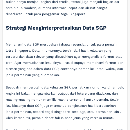
bukan hanya menjadi bagian dari tradisi, tetapi juga menjadi bagian dari
cara hidup modern, di mana informasi cepat dan akurat sangat
diperlukan untuk para penggemar togel Singapore.
Strategi Menginterpretasikan Data SGP
Memahami data SGP merupakan tahapan esensial untuk para pemain
lotre Singapore. Data ini umumnya terdiri dari hasil keluaran yang
terbaru dan data relevan yang dibutuhkan agar menganalisis format atau
tren. Agar memudahkan intuisinya, krusial supaya memahami format dan
elemen yang ada dalam data SGP, contohnya nomor keluaran, waktu, dan
jenis permainan yang dilombakan.
Sesudah memperoleh data keluaran SGP, perhatikan nomor yang nampak.
Angka ini bakal menggambarkan output dari lotere yang diadakan, dan
masing-masing nomor memiliki makna tersendiri untuk pemain. Selain
itu, biasanya data SGP juga mencakup pengkelasan hasil berdasarkan
jenis permainan, seperti togel singapore, toto sgp, atau permainan lain .
Oleh karena itu, pemain dapat fokus pada jenis yang mereka minati.