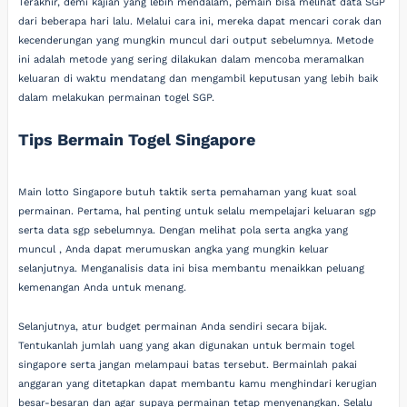
Terakhir, demi kajian yang lebih mendalam, pemain bisa melihat data SGP
dari beberapa hari lalu. Melalui cara ini, mereka dapat mencari corak dan
kecenderungan yang mungkin muncul dari output sebelumnya. Metode
ini adalah metode yang sering dilakukan dalam mencoba meramalkan
keluaran di waktu mendatang dan mengambil keputusan yang lebih baik
dalam melakukan permainan togel SGP.
Tips Bermain Togel Singapore
Main lotto Singapore butuh taktik serta pemahaman yang kuat soal
permainan. Pertama, hal penting untuk selalu mempelajari keluaran sgp
serta data sgp sebelumnya. Dengan melihat pola serta angka yang
muncul , Anda dapat merumuskan angka yang mungkin keluar
selanjutnya. Menganalisis data ini bisa membantu menaikkan peluang
kemenangan Anda untuk menang.
Selanjutnya, atur budget permainan Anda sendiri secara bijak.
Tentukanlah jumlah uang yang akan digunakan untuk bermain togel
singapore serta jangan melampaui batas tersebut. Bermainlah pakai
anggaran yang ditetapkan dapat membantu kamu menghindari kerugian
besar-besaran dan agar supaya permainan tetap menyenangkan. Selalu