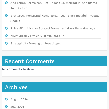
Apa sebab Permainan Slot Deposit 5K Menjadi Pilihan utama
Pecinta judi
Slot x500: Menggapai Kemenangan Luar Biasa melalui Investasi
Sedikit
Rubah4D: Lirik dan Strategi Memahami Gaya Permainannya
Keuntungan Bermain Slot Via Pulsa Tri
Strategi Jitu Menang di Bupatitogel
Recent Comments
No comments to show.
Archives
August 2026
July 2026