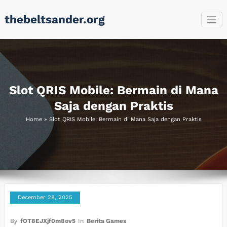
Skip
thebeltsander.org
to
content
Slot QRIS Mobile: Bermain di Mana
Saja dengan Praktis
Home
»
Slot QRIS Mobile: Bermain di Mana Saja dengan Praktis
December 28, 2025
By
fOT8EJXjf0m8ov5
In
Berita Games