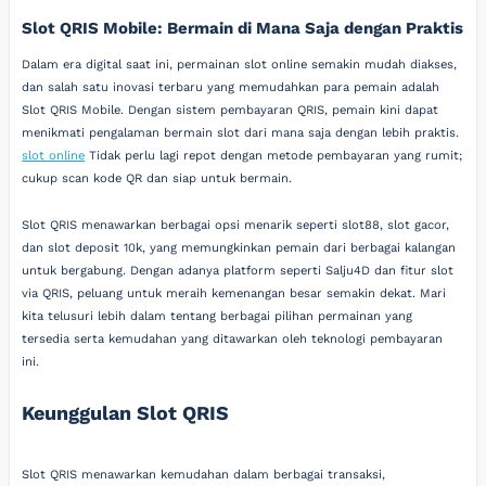
Slot QRIS Mobile: Bermain di Mana Saja dengan Praktis
Dalam era digital saat ini, permainan slot online semakin mudah diakses,
dan salah satu inovasi terbaru yang memudahkan para pemain adalah
Slot QRIS Mobile. Dengan sistem pembayaran QRIS, pemain kini dapat
menikmati pengalaman bermain slot dari mana saja dengan lebih praktis.
slot online
Tidak perlu lagi repot dengan metode pembayaran yang rumit;
cukup scan kode QR dan siap untuk bermain.
Slot QRIS menawarkan berbagai opsi menarik seperti slot88, slot gacor,
dan slot deposit 10k, yang memungkinkan pemain dari berbagai kalangan
untuk bergabung. Dengan adanya platform seperti Salju4D dan fitur slot
via QRIS, peluang untuk meraih kemenangan besar semakin dekat. Mari
kita telusuri lebih dalam tentang berbagai pilihan permainan yang
tersedia serta kemudahan yang ditawarkan oleh teknologi pembayaran
ini.
Keunggulan Slot QRIS
Slot QRIS menawarkan kemudahan dalam berbagai transaksi,