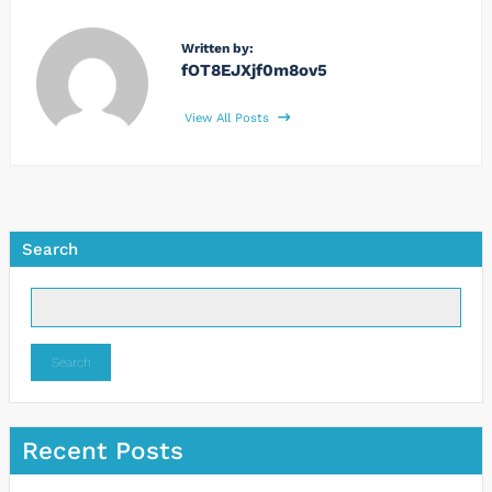
Written by:
fOT8EJXjf0m8ov5
View All Posts
Search
Search
Recent Posts