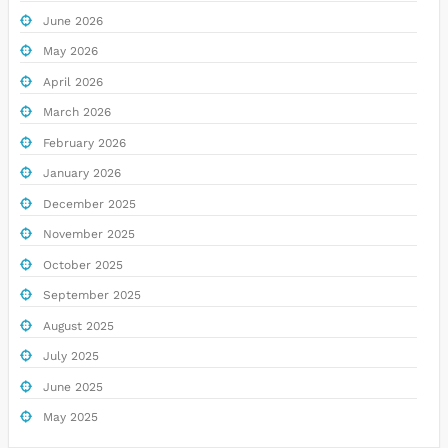
June 2026
May 2026
April 2026
March 2026
February 2026
January 2026
December 2025
November 2025
October 2025
September 2025
August 2025
July 2025
June 2025
May 2025