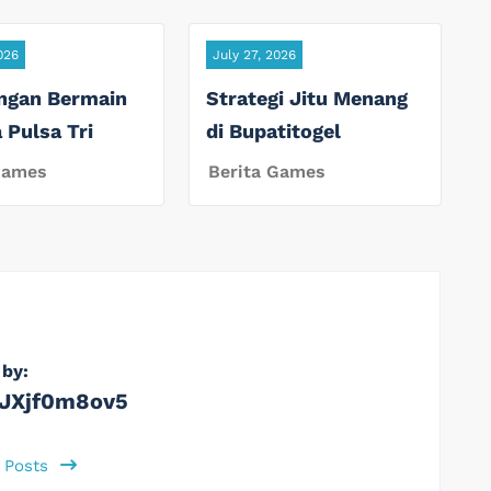
026
July 27, 2026
ngan Bermain
Strategi Jitu Menang
a Pulsa Tri
di Bupatitogel
Games
Berita Games
 by:
JXjf0m8ov5
l Posts