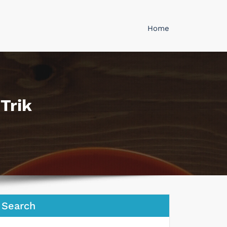
Home
Trik
Search