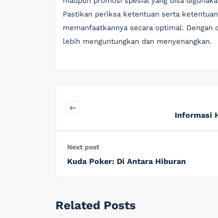
maupun promosi spesial yang bisa digunaka
Pastikan periksa ketentuan serta ketentua
memanfaatkannya secara optimal. Dengan ca
lebih menguntungkan dan menyenangkan.
Informasi 
Next post
Kuda Poker: Di Antara Hiburan
Related Posts