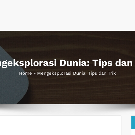
geksplorasi Dunia: Tips dan 
Home
»
Mengeksplorasi Dunia: Tips dan Trik