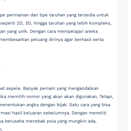
pe permainan dan tipe taruhan yang tersedia untuk
l seperti 2D, 3D, hingga taruhan yang lebih kompleks,
n yang unik. Dengan cara mempelajari aneka
membesarkan peluang dirinya agar berhasil serta
l
apat sepele. Banyak pemain yang mengandalkan
ika memilih nomor yang akan akan digunakan. Tetapi,
menentukan angka dengan bijak. Satu cara yang bisa
rmasi hasil keluaran sebelumnya. Dengan meneliti
sa berusaha menebak pola yang mungkin ada,
n.