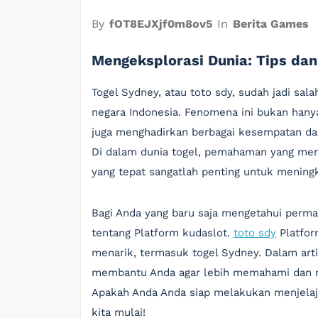
By
fOT8EJXjf0m8ov5
In
Berita Games
Mengeksplorasi Dunia: Tips dan
Togel Sydney, atau toto sdy, sudah jadi sa
negara Indonesia. Fenomena ini bukan han
juga menghadirkan berbagai kesempatan da
Di dalam dunia togel, pemahaman yang mend
yang tepat sangatlah penting untuk mening
Bagi Anda yang baru saja mengetahui perma
tentang Platform kudaslot.
toto sdy
Platfor
menarik, termasuk togel Sydney. Dalam arti
membantu Anda agar lebih memahami dan me
Apakah Anda Anda siap melakukan menjelaja
kita mulai!