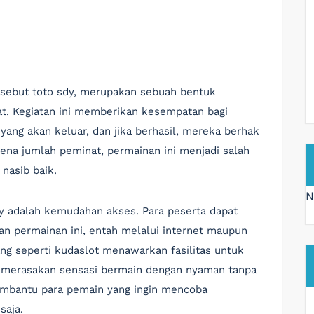
disebut toto sdy, merupakan sebuah bentuk
at. Kegiatan ini memberikan kesempatan bagi
ang akan keluar, dan jika berhasil, mereka berhak
na jumlah peminat, permainan ini menjadi salah
nasib baik.
N
ney adalah kemudahan akses. Para peserta dapat
an permainan ini, entah melalui internet maupun
yang seperti kudaslot menawarkan fasilitas untuk
 merasakan sensasi bermain dengan nyaman tanpa
 membantu para pemain yang ingin mencoba
saja.