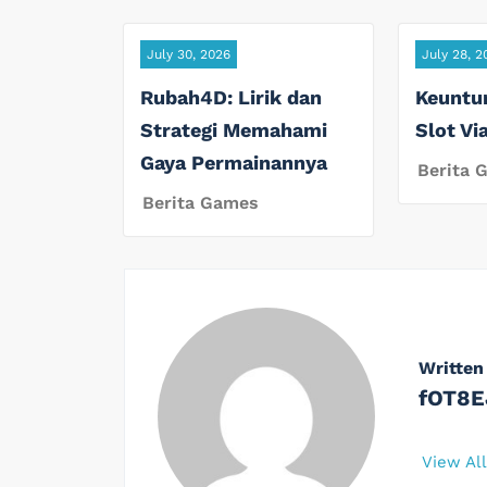
July 30, 2026
July 28, 2
Rubah4D: Lirik dan
Keuntu
Strategi Memahami
Slot Vi
Gaya Permainannya
Berita 
Berita Games
Written
fOT8E
View Al