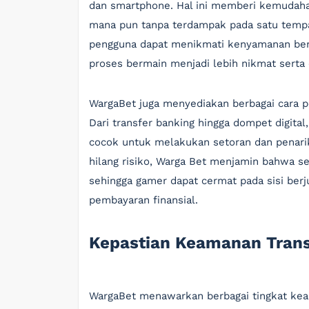
dan smartphone. Hal ini memberi kemudahan
mana pun tanpa terdampak pada satu tempat
pengguna dapat menikmati kenyamanan ber
proses bermain menjadi lebih nikmat serta 
WargaBet juga menyediakan berbagai cara
Dari transfer banking hingga dompet digita
cocok untuk melakukan setoran dan penari
hilang risiko, Warga Bet menjamin bahwa se
sehingga gamer dapat cermat pada sisi ber
pembayaran finansial.
Kepastian Keamanan Trans
WargaBet menawarkan berbagai tingkat ke