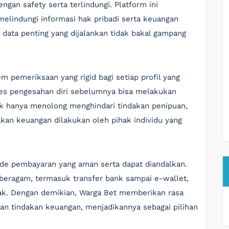
ngan safety serta terlindungi. Platform ini
elindungi informasi hak pribadi serta keuangan
 data penting yang dijalankan tidak bakal gampang
m pemeriksaan yang rigid bagi setiap profil yang
oses pengesahan diri sebelumnya bisa melakukan
dak hanya menolong menghindari tindakan penipuan,
an keuangan dilakukan oleh pihak individu yang
e pembayaran yang aman serta dapat diandalkan.
 beragam, termasuk transfer bank sampai e-wallet,
ak. Dengan demikian, Warga Bet memberikan rasa
an tindakan keuangan, menjadikannya sebagai pilihan