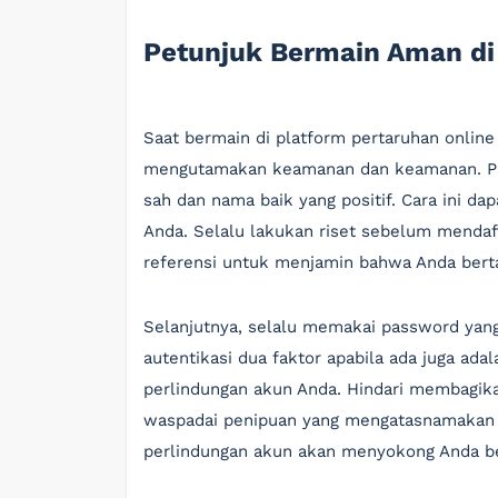
Petunjuk Bermain Aman di
Saat bermain di platform pertaruhan online
mengutamakan keamanan dan keamanan. Past
sah dan nama baik yang positif. Cara ini dap
Anda. Selalu lakukan riset sebelum mendaft
referensi untuk menjamin bahwa Anda berta
Selanjutnya, selalu memakai password yang
autentikasi dua faktor apabila ada juga ad
perlindungan akun Anda. Hindari membagikan
waspadai penipuan yang mengatasnamakan 
perlindungan akun akan menyokong Anda be