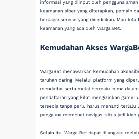
informasi yang diinput oleh pengguna aman
keamanan siber yang diterapkan, pemain d
berbagai service yang disediakan. Mari kit
keamanan yang ada oleh Warga Bet.
Kemudahan Akses WargaB
WargaBet menawarkan kemudahan aksesibil
taruhan daring. Melalui platform yang diper
mendaftar serta mulai bermain cuma dalam
pendaftaran yang kilat mengizinkan gamer 
tersedia tanpa perlu harus menanti terlalu
pengguna membuat navigasi situs jadi kian
Selain itu, Warga Bet dapat dijangkau melal