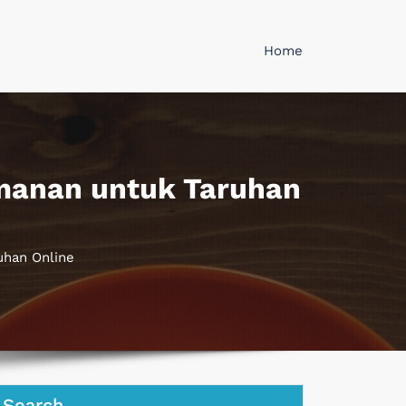
Home
anan untuk Taruhan
han Online
Search