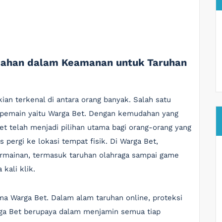
ahan dalam Keamanan untuk Taruhan
kian terkenal di antara orang banyak. Salah satu
k pemain yaitu Warga Bet. Dengan kemudahan yang
t telah menjadi pilihan utama bagi orang-orang yang
 pergi ke lokasi tempat fisik. Di Warga Bet,
ermainan, termasuk taruhan olahraga sampai game
kali klik.
ma Warga Bet. Dalam alam taruhan online, proteksi
arga Bet berupaya dalam menjamin semua tiap