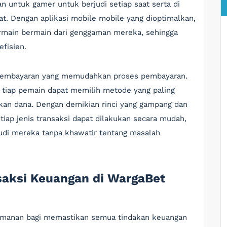
 untuk gamer untuk berjudi setiap saat serta di
. Dengan aplikasi mobile mobile yang dioptimalkan,
main bermain dari genggaman mereka, sehingga
efisien.
 pembayaran yang memudahkan proses pembayaran.
l, tiap pemain dapat memilih metode yang paling
kan dana. Dengan demikian rinci yang gampang dan
tiap jenis transaksi dapat dilakukan secara mudah,
judi mereka tanpa khawatir tentang masalah
aksi Keuangan di WargaBet
amanan bagi memastikan semua tindakan keuangan