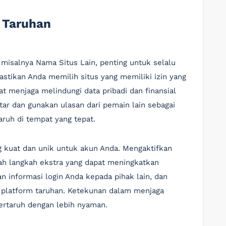
 Taruhan
 misalnya Nama Situs Lain, penting untuk selalu
ikan Anda memilih situs yang memiliki izin yang
at menjaga melindungi data pribadi dan finansial
ar dan gunakan ulasan dari pemain lain sebagai
ruh di tempat yang tepat.
 kuat dan unik untuk akun Anda. Mengaktifkan
alah langkah ekstra yang dapat meningkatkan
 informasi login Anda kepada pihak lain, dan
platform taruhan. Ketekunan dalam menjaga
rtaruh dengan lebih nyaman.