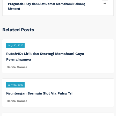
Pragmatic Play dan Slot Demo: Memahami Peluang
Menang
Related Posts
July 30, 2026
Rubah4D: Lirik dan Strategi Memahami Gaya
Permainannya
Berita Games
July 28, 2026
Keuntungan Bermain Slot Via Pulsa Tri
Berita Games