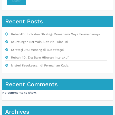
Search
Recent Posts
Rubah4D: Lirik dan Strategi Memahami Gaya Permainannya
Keuntungan Bermain Slot Via Pulsa Tri
Strategi Jitu Menang di Bupatitogel
Rubah 4D: Era Baru Hiburan Interaktif
Misteri Kesuksesan di Permainan Kuda
Recent Comments
No comments to show.
Archives