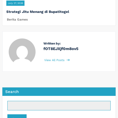
July 27, 2026
Strategi Jitu Menang di Bupatitogel
Berita Games
Written by:
fOT8EJXjf0m8ov5
View All Posts
Search