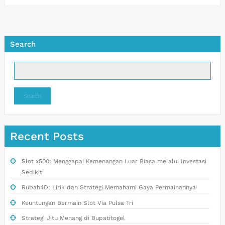
Search
Search
Recent Posts
Slot x500: Menggapai Kemenangan Luar Biasa melalui Investasi
Sedikit
Rubah4D: Lirik dan Strategi Memahami Gaya Permainannya
Keuntungan Bermain Slot Via Pulsa Tri
Strategi Jitu Menang di Bupatitogel