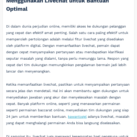
Menggunakan Livechat untuk Bantuan
Optimal
Di dalam dunia perjudian online, memiliki akses ke dukungan pelanggan
yang cepat dan efektif amat penting. Salah satu cara paling efektif untuk
memperoleh pertolongan adalah melalui fitur livechat yang disediakan
oleh platform digital. Dengan memanfaatkan livechat, pemain dapat
dengan cepat menyampaikan pertanyaan atau mendapatkan klarifikasi
seputar masalah yang dialami, tanpa perlu menunggu lama. Respon yang
cepat dari tim dukungan memungkinkan pengalaman bermain jadi lebih
lancar dan menyenangkan.
Ketika memanfaatkan livechat, pastikan untuk menyampaikan pertanyaan
secara jelas dan mendetail. Hal ini akan membantu agen dukungan untuk
menyediakan jawaban yang akur dan menyelesaikan masalah dengan
cepat. Banyak platform online, seperti yang menawarkan permainan
seperti permainan baccarat online, menyediakan tim dukungan yang siap
24 jam untuk memberikan bantuan.
kawantogel
adanya livechat, masalah
yang dapat menghalangi permainan Anda bisa langsung diselesaikan.
Di samping itu, livechat juga menawari kesempatan bagi pengguna untuk