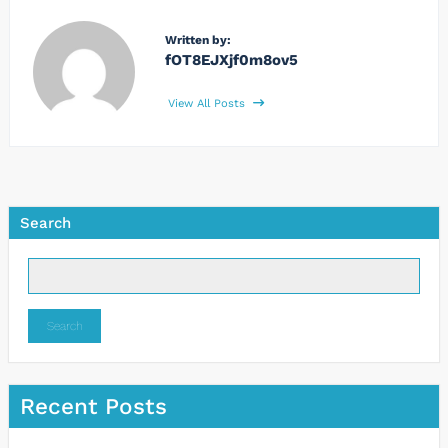
Written by:
fOT8EJXjf0m8ov5
View All Posts
Search
Search
Recent Posts