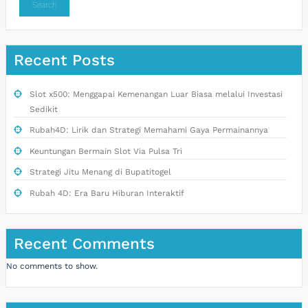
Search
Recent Posts
Slot x500: Menggapai Kemenangan Luar Biasa melalui Investasi
Sedikit
Rubah4D: Lirik dan Strategi Memahami Gaya Permainannya
Keuntungan Bermain Slot Via Pulsa Tri
Strategi Jitu Menang di Bupatitogel
Rubah 4D: Era Baru Hiburan Interaktif
Recent Comments
No comments to show.