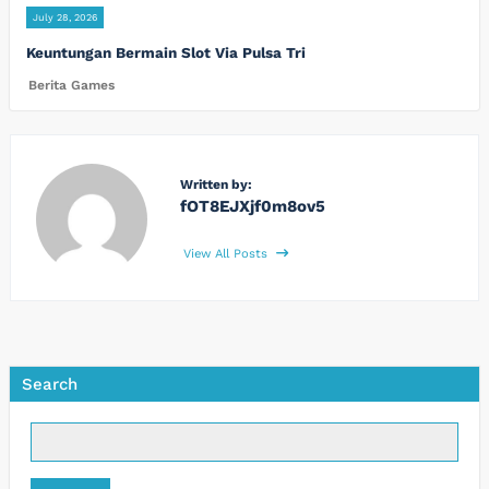
July 28, 2026
Keuntungan Bermain Slot Via Pulsa Tri
Berita Games
Written by:
fOT8EJXjf0m8ov5
View All Posts
Search