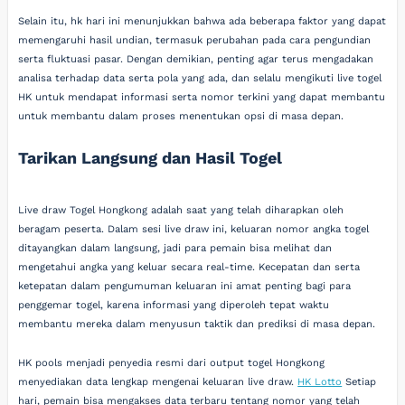
Selain itu, hk hari ini menunjukkan bahwa ada beberapa faktor yang dapat
memengaruhi hasil undian, termasuk perubahan pada cara pengundian
serta fluktuasi pasar. Dengan demikian, penting agar terus mengadakan
analisa terhadap data serta pola yang ada, dan selalu mengikuti live togel
HK untuk mendapat informasi serta nomor terkini yang dapat membantu
untuk membantu dalam proses menentukan opsi di masa depan.
Tarikan Langsung dan Hasil Togel
Live draw Togel Hongkong adalah saat yang telah diharapkan oleh
beragam peserta. Dalam sesi live draw ini, keluaran nomor angka togel
ditayangkan dalam langsung, jadi para pemain bisa melihat dan
mengetahui angka yang keluar secara real-time. Kecepatan dan serta
ketepatan dalam pengumuman keluaran ini amat penting bagi para
penggemar togel, karena informasi yang diperoleh tepat waktu
membantu mereka dalam menyusun taktik dan prediksi di masa depan.
HK pools menjadi penyedia resmi dari output togel Hongkong
menyediakan data lengkap mengenai keluaran live draw.
HK Lotto
Setiap
hari, pemain bisa mengakses data terbaru tentang nomor yang telah