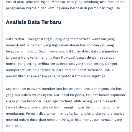
intuisi atau keberuntungan. Memakai cara yang seimbang bisa menambah
pengalaman bermain dan kemungkinan berhasil di permainan togel HK.
Analisis Data Terbaru
Data terbaru mengenai togel Hongkong memberikan wawasan yang
menarik untuk pemain yang ingin memahami koridor dan ciri yang
berpotensi muncul. Dalam beberapa waktu terakhir, data pengundian
langsung Hongkong menunjukkan fluktuasi besar, dengan beberapa
nomor yang sering terlihat serta beberapa yang tidak sering. Dengan
memperhatikan pola tersebut, para pemain dapat berusaha untuk
meramalkan angka-angka yang berpotensi timbul selanjutnya.
Kegiatan live draw HK memberikan kesempatan untuk menganalisis hasil
yang ada dalam waktu nyata. Dari hasil hk pools, terlihat bahwa sejumlah
angka punya kecenderungan agar terlihat lebih sering, yang bisa jadi
tanda bahwa angka-angka ini lebih mungkin agar timbul di pengundian
mendatang. Pemain disarankan mendaftarkan angka-angka yang biasanya
muncul dalam data-data sebelum ini agar bisa menyusun ramalan yang
lebih baik.