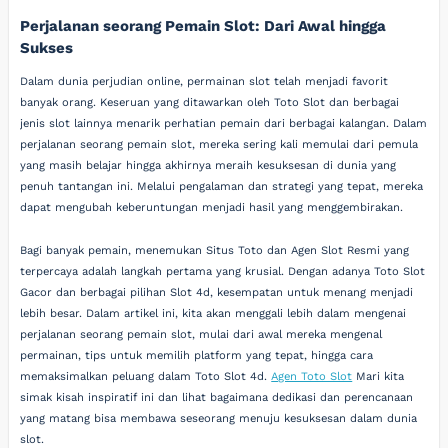
Perjalanan seorang Pemain Slot: Dari Awal hingga
Sukses
Dalam dunia perjudian online, permainan slot telah menjadi favorit
banyak orang. Keseruan yang ditawarkan oleh Toto Slot dan berbagai
jenis slot lainnya menarik perhatian pemain dari berbagai kalangan. Dalam
perjalanan seorang pemain slot, mereka sering kali memulai dari pemula
yang masih belajar hingga akhirnya meraih kesuksesan di dunia yang
penuh tantangan ini. Melalui pengalaman dan strategi yang tepat, mereka
dapat mengubah keberuntungan menjadi hasil yang menggembirakan.
Bagi banyak pemain, menemukan Situs Toto dan Agen Slot Resmi yang
terpercaya adalah langkah pertama yang krusial. Dengan adanya Toto Slot
Gacor dan berbagai pilihan Slot 4d, kesempatan untuk menang menjadi
lebih besar. Dalam artikel ini, kita akan menggali lebih dalam mengenai
perjalanan seorang pemain slot, mulai dari awal mereka mengenal
permainan, tips untuk memilih platform yang tepat, hingga cara
memaksimalkan peluang dalam Toto Slot 4d.
Agen Toto Slot
Mari kita
simak kisah inspiratif ini dan lihat bagaimana dedikasi dan perencanaan
yang matang bisa membawa seseorang menuju kesuksesan dalam dunia
slot.