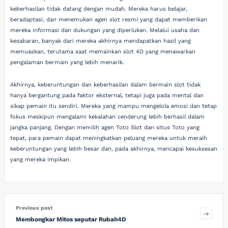
keberhasilan tidak datang dengan mudah. Mereka harus belajar,
beradaptasi, dan menemukan agen slot resmi yang dapat memberikan
mereka informasi dan dukungan yang diperlukan. Melalui usaha dan
kesabaran, banyak dari mereka akhirnya mendapatkan hasil yang
memuaskan, terutama saat memainkan slot 4D yang menawarkan
pengalaman bermain yang lebih menarik.
Akhirnya, keberuntungan dan keberhasilan dalam bermain slot tidak
hanya bergantung pada faktor eksternal, tetapi juga pada mental dan
sikap pemain itu sendiri. Mereka yang mampu mengelola emosi dan tetap
fokus meskipun mengalami kekalahan cenderung lebih berhasil dalam
jangka panjang. Dengan memilih agen Toto Slot dan situs Toto yang
tepat, para pemain dapat meningkatkan peluang mereka untuk meraih
keberuntungan yang lebih besar dan, pada akhirnya, mencapai kesuksesan
yang mereka impikan.
Previous post
Membongkar Mitos seputar Rubah4D