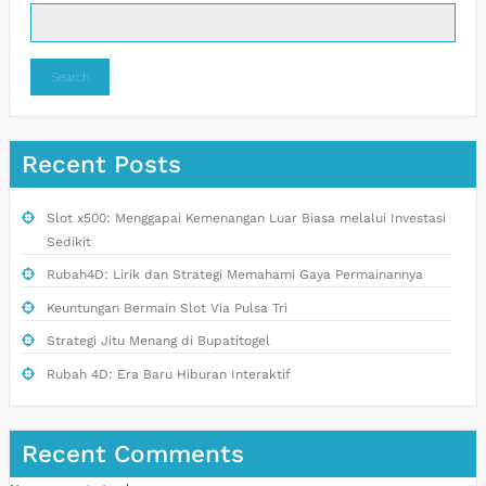
Search
Recent Posts
Slot x500: Menggapai Kemenangan Luar Biasa melalui Investasi
Sedikit
Rubah4D: Lirik dan Strategi Memahami Gaya Permainannya
Keuntungan Bermain Slot Via Pulsa Tri
Strategi Jitu Menang di Bupatitogel
Rubah 4D: Era Baru Hiburan Interaktif
Recent Comments