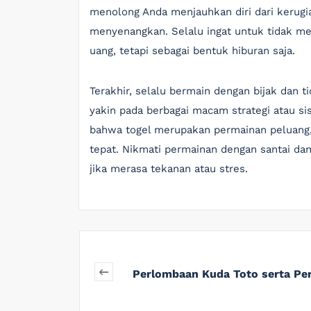
menolong Anda menjauhkan diri dari kerug
menyenangkan. Selalu ingat untuk tidak m
uang, tetapi sebagai bentuk hiburan saja.
Terakhir, selalu bermain dengan bijak dan ti
yakin pada berbagai macam strategi atau si
bahwa togel merupakan permainan peluang, s
tepat. Nikmati permainan dengan santai dan
jika merasa tekanan atau stres.
Perlombaan Kuda Toto serta Pe