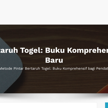
taruh Togel: Buku Komprehen
Baru
Metode Pintar Bertaruh Togel: Buku Komprehensif bagi Penda