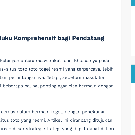
 Buku Komprehensif bagi Pendatang
 kalangan antara masyarakat luas, khususnya pada
us-situs toto toto togel resmi yang terpercaya, lebih
lani peruntungannya. Tetapi, sebelum masuk ke
 beberapa hal hal penting agar bisa bermain dengan
a cerdas dalam bermain togel, dengan penekanan
tus toto yang resmi. Artikel ini dirancang ditujukan
nsip dasar strategi strategi yang dapat dapat dalam