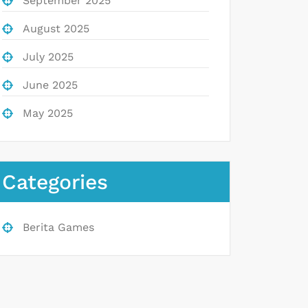
September 2025
August 2025
July 2025
June 2025
May 2025
Categories
Berita Games