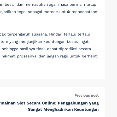
ian besar dan memastikan agar masa bermain tetap
enjadikan togel sebagai metode untuk mendapatkan
dak terpengaruh suasana. Hindari terlalu terlalu
stem yang menjanjikan keuntungan besar. Ingat
ehingga hasilnya tidak dapat diprediksi secara
 nikmati prosesnya, dan jangan ragu untuk berhenti
Previous post
rmainan Slot Secara Online: Penggabungan yang
Sangat Menghadirkan Keuntungan