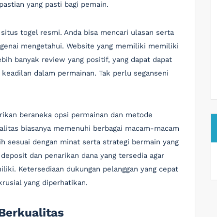
stian yang pasti bagi pemain.
situs togel resmi. Anda bisa mencari ulasan serta
ngenai mengetahui. Website yang memiliki memiliki
bih banyak review yang positif, yang dapat dapat
 keadilan dalam permainan. Tak perlu seganseni
berikan beraneka opsi permainan dan metode
ualitas biasanya memenuhi berbagai macam-macam
ih sesuai dengan minat serta strategi bermain yang
an deposit dan penarikan dana yang tersedia agar
liki. Ketersediaan dukungan pelanggan yang cepat
usial yang diperhatikan.
 Berkualitas